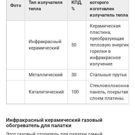
Тип излучателя
КПД,
которого
Фото
тепла
%
изготовлен
излучатель тепла
Керамическая
пластина,
преобразующая
Инфракрасный
50
тепловую энергию
керамический
горелки в
инфракрасное
излучение
Металлический
30
Стальные прутья
Стекловолоконная
Каталитический
100
панель, покрытая
слоем платины.
Инфракрасный керамический газовый
обогреватель для палатки
Этот газовый отопитель для палатки самый