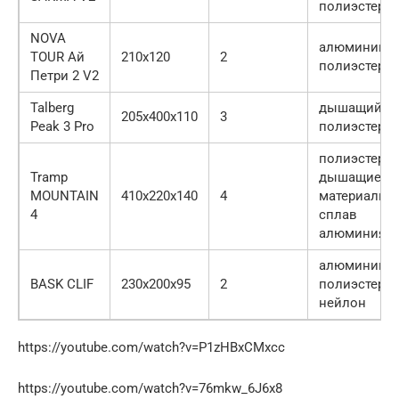
полиэстер
NOVA
алюминий,
TOUR Ай
210х120
2
полиэстер
Петри 2 V2
Talberg
дышащий
205х400х110
3
Peak 3 Pro
полиэстер
полиэстер,
Tramp
дышащие
MOUNTAIN
410х220х140
4
материалы,
4
сплав
алюминия
алюминий,
BASK CLIF
230х200х95
2
полиэстер,
нейлон
https://youtube.com/watch?v=P1zHBxCMxcc
https://youtube.com/watch?v=76mkw_6J6x8