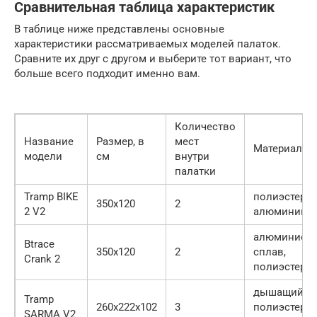
Сравнительная таблица характеристик
В таблице ниже представлены основные
характеристики рассматриваемых моделей палаток.
Сравните их друг с другом и выберите тот вариант, что
больше всего подходит именно вам.
Количество
Название
Размер, в
мест
Материалы
модели
см
внутри
палатки
Tramp BIKE
полиэстер,
350х120
2
2 V2
алюминий
алюминиев
Btrace
350х120
2
сплав,
Crank 2
полиэстер
дышащий
Tramp
260х222х102
3
полиэстер,
SARMA V2