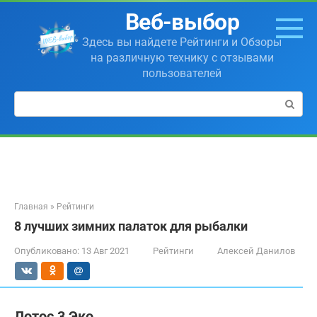
Перейти
Веб-выбор
к
контенту
Здесь вы найдете Рейтинги и Обзоры
на различную технику с отзывами
пользователей
Поиск:
Главная
»
Рейтинги
8 лучших зимних палаток для рыбалки
Опубликовано:
13 Авг 2021
Рейтинги
Алексей Данилов
Лотос 3 Эко