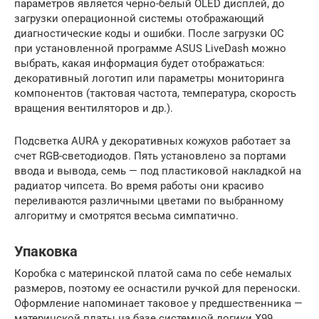
параметров является черно-белый OLED дисплей, до
загрузки операционной системы отображающий
диагностические коды и ошибки. После загрузки ОС
при установленной программе ASUS LiveDash можно
выбрать, какая информация будет отображаться:
декоративный логотип или параметры мониторинга
компонентов (тактовая частота, температура, скорость
вращения вентиляторов и др.).
Подсветка AURA у декоративных кожухов работает за
счет RGB-светодиодов. Пять установлено за портами
ввода и вывода, семь — под пластиковой накладкой на
радиатор чипсета. Во время работы они красиво
переливаются различными цветами по выбранному
алгоритму и смотрятся весьма симпатично.
Упаковка
Коробка с материнской платой сама по себе немалых
размеров, поэтому ее оснастили ручкой для переноски.
Оформление напоминает таковое у предшественника —
материнской платы на базе системной логики X99