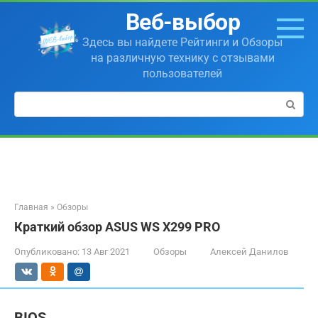
Перейти
Веб-выбор
к
контенту
Здесь вы найдете Рейтинги и Обзоры
на различную технику с отзывами
пользователей
Поиск:
Главная
»
Обзоры
Краткий обзор ASUS WS X299 PRO
Опубликовано:
13 Авг 2021
Обзоры
Алексей Данилов
BIOS