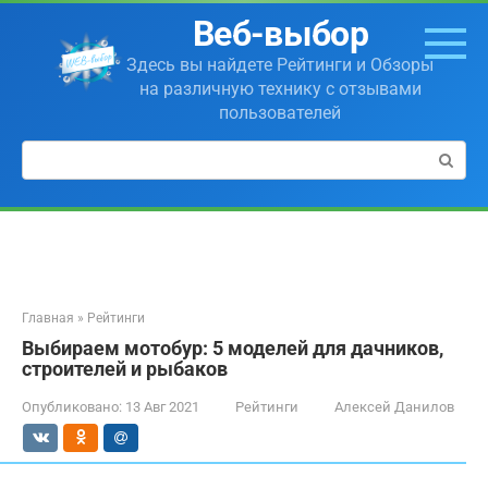
Перейти
Веб-выбор
к
контенту
Здесь вы найдете Рейтинги и Обзоры
на различную технику с отзывами
пользователей
Поиск:
Главная
»
Рейтинги
Выбираем мотобур: 5 моделей для дачников,
строителей и рыбаков
Опубликовано:
13 Авг 2021
Рейтинги
Алексей Данилов