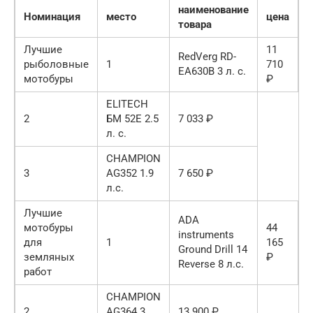
наименование
Номинация
место
цена
товара
Лучшие
11
RedVerg RD-
рыболовные
1
710
EA630B 3 л. с.
мотобуры
₽
ELITECH
2
БМ 52Е 2.5
7 033 ₽
л. с.
CHAMPION
3
AG352 1.9
7 650 ₽
л.с.
Лучшие
ADA
мотобуры
44
instruments
для
1
165
Ground Drill 14
земляных
₽
Reverse 8 л.с.
работ
CHAMPION
2
AG364 3
13 900 ₽