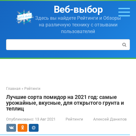
Перейти
Веб-выбор
к
контенту
Здесь вы найдете Рейтинги и Обзоры
на различную технику с отзывами
пользователей
Поиск:
Главная
»
Рейтинги
Лучшие сорта помидор на 2021 год: самые
урожайные, вкусные, для открытого грунта и
теплиц
Опубликовано:
13 Авг 2021
Рейтинги
Алексей Данилов