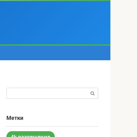
Поиск:
Метки
4k разрешение