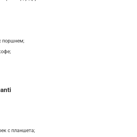
с поршнем;
кофе;
anti
ек с планшета;