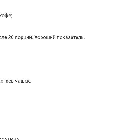
кофе;
сле 20 порций. Хороший показатель.
огрев чашек.
са цена.