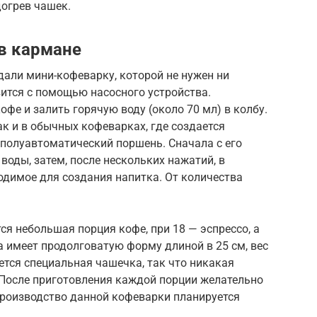
огрев чашек.
в кармане
али мини-кофеварку, которой не нужен ни
вится с помощью насосного устройства.
фе и залить горячую воду (около 70 мл) в колбу.
ак и в обычных кофеварках, где создается
н полуавтоматический поршень. Сначала с его
оды, затем, после нескольких нажатий, в
одимое для создания напитка. От количества
ся небольшая порция кофе, при 18 — эспрессо, а
а имеет продолговатую форму длиной в 25 см, вес
ется специальная чашечка, так что никакая
 После приготовления каждой порции желательно
производство данной кофеварки планируется