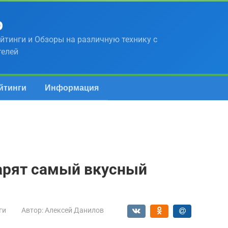
р
йтинги и Обзоры на различную технику с
телей
йтинги
Информация
арят самый вкусный
ги
Автор:
Алексей Данилов