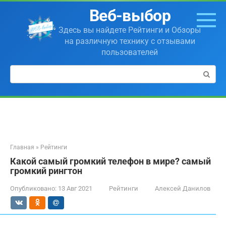
Перейти
Веб-выбор
к
контенту
Здесь вы найдете Рейтинги и Обзоры
на различную технику с отзывами
пользователей
Поиск:
Главная
»
Рейтинги
Какой самый громкий телефон в мире? самый
громкий рингтон
Опубликовано:
13 Авг 2021
Рейтинги
Алексей Данилов