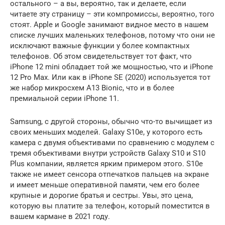
остального – а вы, вероятно, так и делаете, если
читаете эту страницу – эти компромиссы, вероятно, того
стоят. Apple и Google занимают видное место в нашем
списке лучших маленьких телефонов, потому что они не
исключают важные функции у более компактных
телефонов. Об этом свидетельствует тот факт, что
iPhone 12 mini обладает той же мощностью, что и iPhone
12 Pro Max. Или как в iPhone SE (2020) используется тот
же набор микросхем A13 Bionic, что и в более
премиальной серии iPhone 11.
Samsung, с другой стороны, обычно что-то вычищает из
своих меньших моделей. Galaxy S10e, у которого есть
камера с двумя объективами по сравнению с модулем с
тремя объективами внутри устройств Galaxy S10 и S10
Plus компании, является ярким примером этого. S10e
также не имеет сенсора отпечатков пальцев на экране
и имеет меньше оперативной памяти, чем его более
крупные и дорогие братья и сестры. Увы, это цена,
которую вы платите за телефон, который поместится в
вашем кармане в 2021 году.