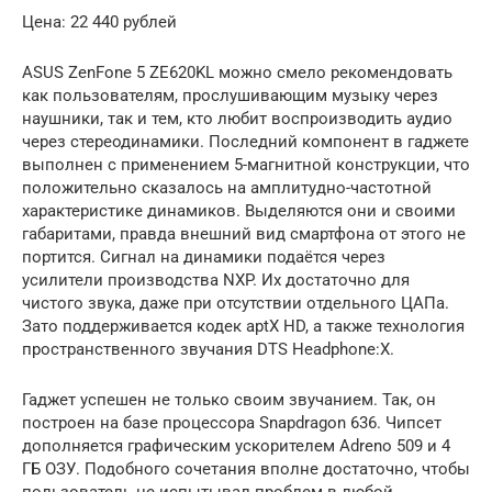
Цена: 22 440 рублей
ASUS ZenFone 5 ZE620KL можно смело рекомендовать
как пользователям, прослушивающим музыку через
наушники, так и тем, кто любит воспроизводить аудио
через стереодинамики. Последний компонент в гаджете
выполнен с применением 5-магнитной конструкции, что
положительно сказалось на амплитудно-частотной
характеристике динамиков. Выделяются они и своими
габаритами, правда внешний вид смартфона от этого не
портится. Сигнал на динамики подаётся через
усилители производства NXP. Их достаточно для
чистого звука, даже при отсутствии отдельного ЦАПа.
Зато поддерживается кодек aptX HD, а также технология
пространственного звучания DTS Headphone:X.
Гаджет успешен не только своим звучанием. Так, он
построен на базе процессора Snapdragon 636. Чипсет
дополняется графическим ускорителем Adreno 509 и 4
ГБ ОЗУ. Подобного сочетания вполне достаточно, чтобы
пользователь не испытывал проблем в любой