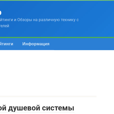
р
йтинги и Обзоры на различную технику с
телей
йтинги
Информация
ой душевой системы