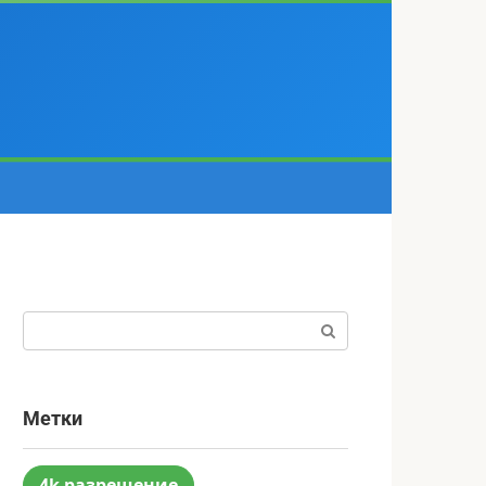
Поиск:
Метки
4k разрешение