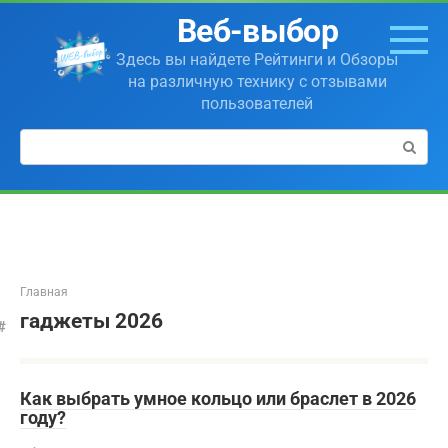
Перейти
Веб-выбор
к
контенту
Здесь вы найдете Рейтинги и Обзоры
на различную технику с отзывами
пользователей
Поиск:
Главная
гаджеты 2026
Как выбрать умное кольцо или браслет в 2026
году?