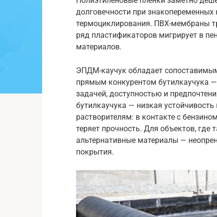
Полиэтиленовые плёнки заметно деше
долговечности при знакопеременных 
термоциклирования. ПВХ-мембраны тр
ряд пластификаторов мигрирует в пе
материалов.
ЭПДМ-каучук обладает сопоставимым
прямым конкурентом бутилкаучука —
задачей, доступностью и предпочтен
бутилкаучука — низкая устойчивость
растворителям: в контакте с бензино
теряет прочность. Для объектов, где
альтернативные материалы — неопре
покрытия.