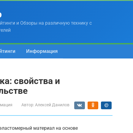
р
йтинги и Обзоры на различную технику с
телей
йтинги
Информация
ка: свойства и
льстве
мация
Автор:
Алексей Данилов
эластомерный материал на основе