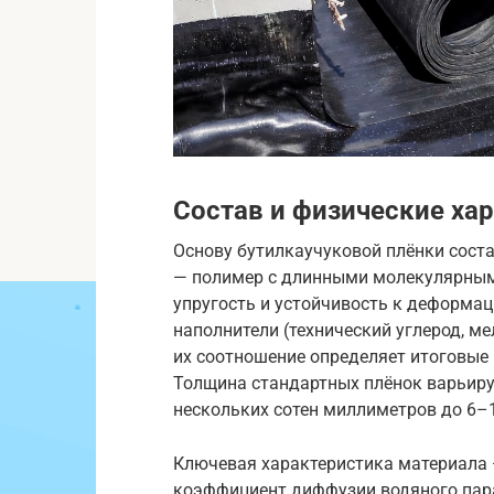
Состав и физические ха
Основу бутилкаучуковой плёнки сост
— полимер с длинными молекулярны
упругость и устойчивость к деформа
наполнители (технический углерод, м
их соотношение определяет итоговые 
Толщина стандартных плёнок варьируе
нескольких сотен миллиметров до 6–
Ключевая характеристика материала 
коэффициент диффузии водяного пара 