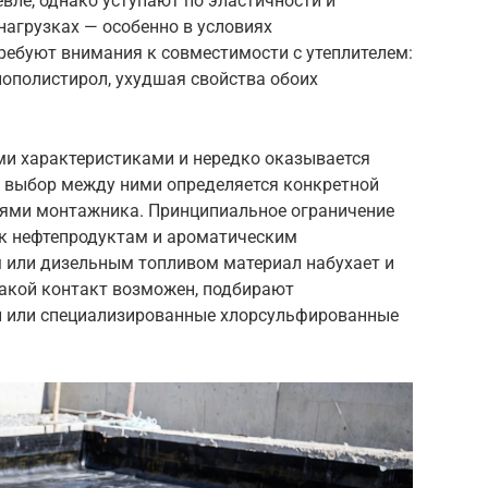
вле, однако уступают по эластичности и
нагрузках — особенно в условиях
ебуют внимания к совместимости с утеплителем:
нополистирол, ухудшая свойства обоих
и характеристиками и нередко оказывается
 выбор между ними определяется конкретной
иями монтажника. Принципиальное ограничение
 к нефтепродуктам и ароматическим
м или дизельным топливом материал набухает и
 такой контакт возможен, подбирают
н или специализированные хлорсульфированные