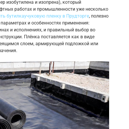
ер изобутилена и изопрена), который
афтных работах и промышленности уже несколько
ить бутилкаучуковую пленку в Прудторге
, полезно
х параметрах и особенностях применения:
нах и исполнениях, и правильный выбор во
струкции. Плёнка поставляется как в виде
клеящимся слоем, армирующей подложкой или
начения.