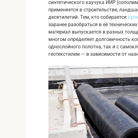
синтетического каучука ИИР (сополим
применяется в строительстве, ландш
десятилетий. Тем, кто собирается
куп
заранее разобраться в её технически
материал выпускается в разных толщи
многом определяет долговечность кон
однослойного полотна, так и с само
геотекстилем — в зависимости от наз