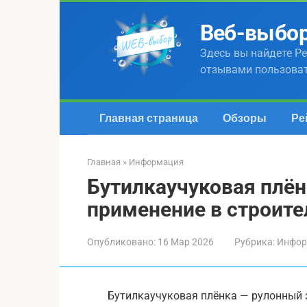
Перейти
к
Веб-выбо
контенту
Здесь вы найдете Ре
отзывами пользова
Главная страница
Обзоры
Ре
Главная
»
Информация
Бутилкаучуковая плён
применение в строите
Опубликовано:
16 Мар 2026
Рубрика:
Инфор
Бутилкаучуковая плёнка — рулонный 