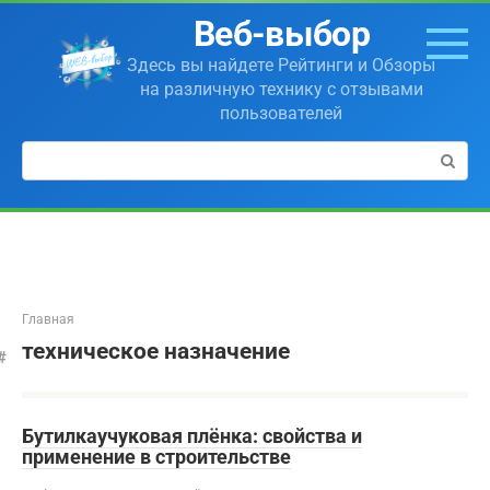
Перейти
Веб-выбор
к
контенту
Здесь вы найдете Рейтинги и Обзоры
на различную технику с отзывами
пользователей
Поиск:
Главная
техническое назначение
Бутилкаучуковая плёнка: свойства и
применение в строительстве