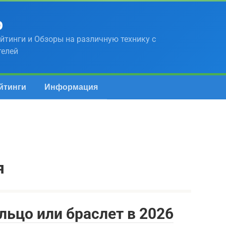
р
йтинги и Обзоры на различную технику с
телей
йтинги
Информация
я
льцо или браслет в 2026