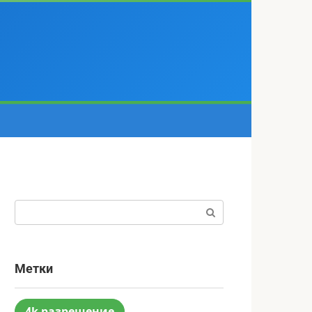
Поиск:
Метки
4k разрешение