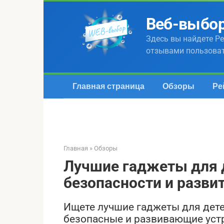
Перейти
к
Веб-выбо
контенту
Здесь вы найдете Ре
отзывами пользова
Главная страница
Обзоры
Ре
Главная
»
Обзоры
Лучшие гаджеты для д
безопасности и разви
Ищете лучшие гаджеты для дете
безопасные и развивающие уст