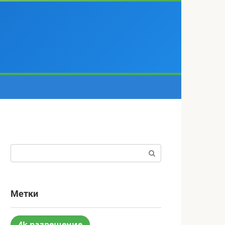
Поиск:
Метки
4k разрешение