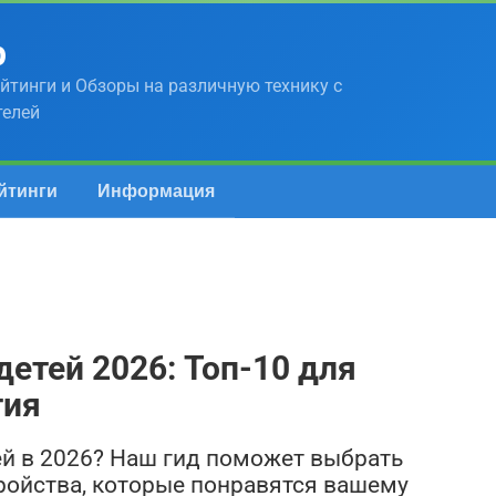
р
йтинги и Обзоры на различную технику с
телей
йтинги
Информация
етей 2026: Топ-10 для
тия
й в 2026? Наш гид поможет выбрать
ройства, которые понравятся вашему