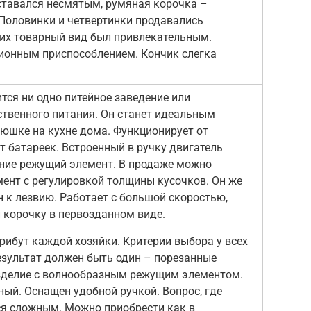
тавался несмятым, румяная корочка –
Половинки и четвертинки продавались
 их товарный вид был привлекательным.
ионным приспособлением. Кончик слегка
ится ни одно питейное заведение или
твенного питания. Он станет идеальным
шке на кухне дома. Функционирует от
т батареек. Встроенный в ручку двигатель
ние режущий элемент. В продаже можно
мент с регулировкой толщины кусочков. Он же
н к лезвию. Работает с большой скоростью,
 корочку в первозданном виде.
ибут каждой хозяйки. Критерии выбора у всех
результат должен быть один – порезанные
зделие с волнообразным режущим элементом.
ный. Оснащен удобной ручкой. Вопрос, где
тся сложным. Можно приобрести как в