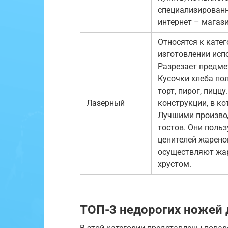
специализированн
интернет – магаз
Относятся к кате
изготовлении исп
Разрезает предме
Кусочки хлеба по
торт, пирог, пицц
Лазерный
конструкции, в к
Лучшими произво
тостов. Они поль
ценителей жарено
осуществляют жар
хрустом.
ТОП-3 недорогих ножей 