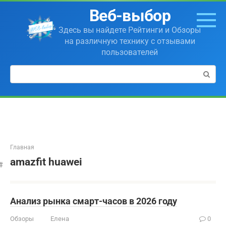
Перейти
Веб-выбор
к
контенту
Здесь вы найдете Рейтинги и Обзоры
на различную технику с отзывами
пользователей
Поиск:
Главная
amazfit huawei
Анализ рынка смарт-часов в 2026 году
Обзоры
Елена
0