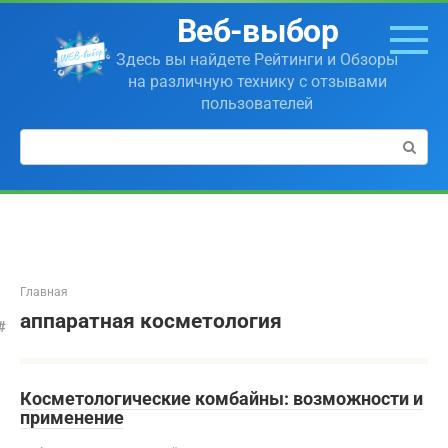
Перейти
Веб-выбор
к
контенту
Здесь вы найдете Рейтинги и Обзоры
на различную технику с отзывами
пользователей
Поиск:
Главная
аппаратная косметология
Косметологические комбайны: возможности и
применение