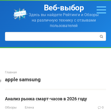
Перейти
Веб-выбор
к
контенту
Здесь вы найдете Рейтинги и Обзоры
на различную технику с отзывами
пользователей
Поиск:
Главная
apple samsung
Анализ рынка смарт-часов в 2026 году
Обзоры
Елена
0