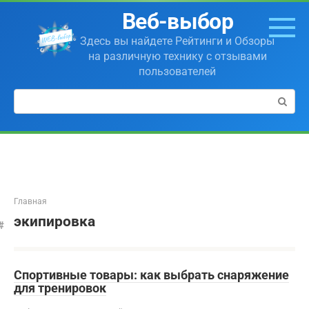
Перейти
Веб-выбор
к
контенту
Здесь вы найдете Рейтинги и Обзоры
на различную технику с отзывами
пользователей
Поиск:
Главная
экипировка
Спортивные товары: как выбрать снаряжение
для тренировок