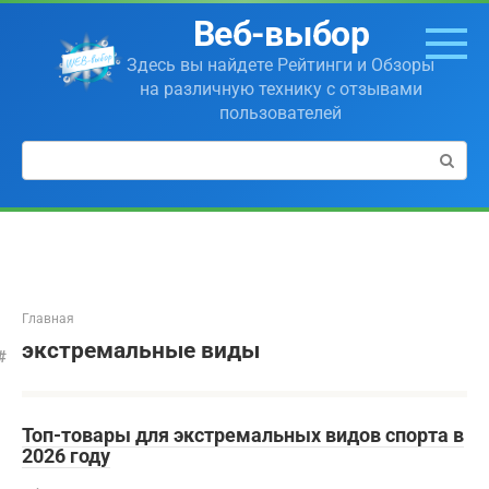
Перейти
Веб-выбор
к
контенту
Здесь вы найдете Рейтинги и Обзоры
на различную технику с отзывами
пользователей
Поиск:
Главная
экстремальные виды
Топ-товары для экстремальных видов спорта в
2026 году