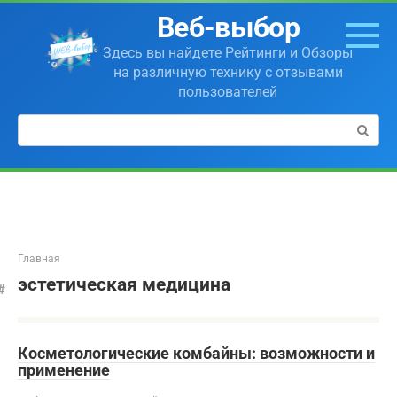
Перейти
Веб-выбор
к
контенту
Здесь вы найдете Рейтинги и Обзоры
на различную технику с отзывами
пользователей
Поиск:
Главная
эстетическая медицина
Косметологические комбайны: возможности и
применение