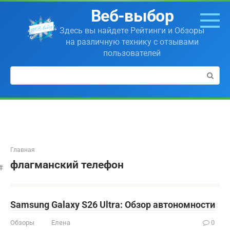
Перейти
Веб-выбор
к
контенту
Здесь вы найдете Рейтинги и Обзоры
на различную технику с отзывами
пользователей
Поиск:
Главная
флагманский телефон
Samsung Galaxy S26 Ultra: Обзор автономности
Обзоры
Елена
0