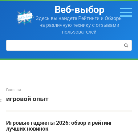
Перейти
Веб-выбор
к
контенту
Здесь вы найдете Рейтинги и Обзоры
на различную технику с отзывами
пользователей
Поиск:
Главная
игровой опыт
Игровые гаджеты 2026: обзор и рейтинг
лучших новинок