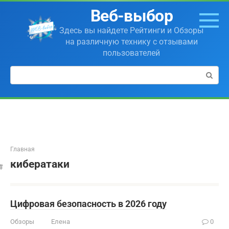
Перейти
Веб-выбор
к
контенту
Здесь вы найдете Рейтинги и Обзоры
на различную технику с отзывами
пользователей
Поиск:
Главная
кибератаки
Цифровая безопасность в 2026 году
Обзоры
Елена
0