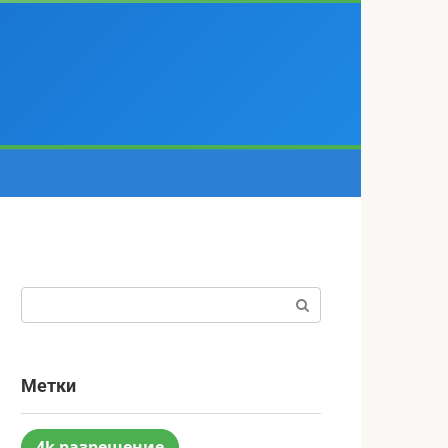
Поиск:
Метки
4k разрешение