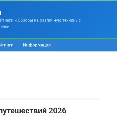
р
йтинги и Обзоры на различную технику с
телей
йтинги
Информация
путешествий 2026