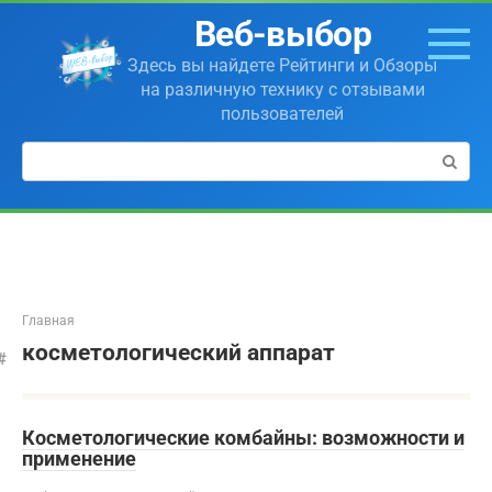
Перейти
Веб-выбор
к
контенту
Здесь вы найдете Рейтинги и Обзоры
на различную технику с отзывами
пользователей
Поиск:
Главная
косметологический аппарат
Косметологические комбайны: возможности и
применение