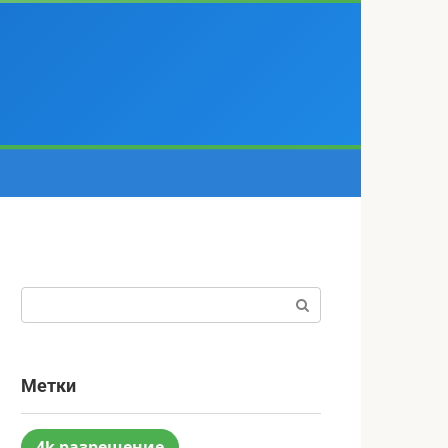
Поиск:
Метки
4k разрешение