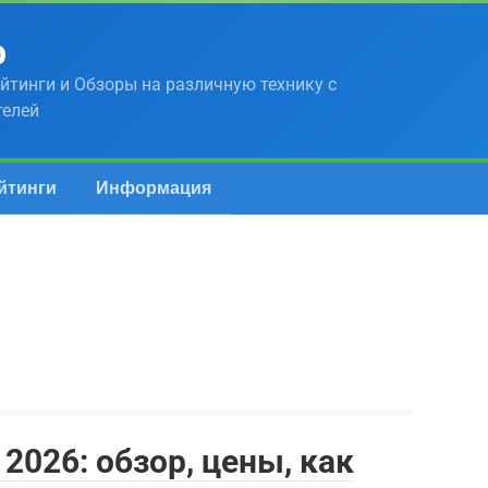
р
йтинги и Обзоры на различную технику с
телей
йтинги
Информация
2026: обзор, цены, как