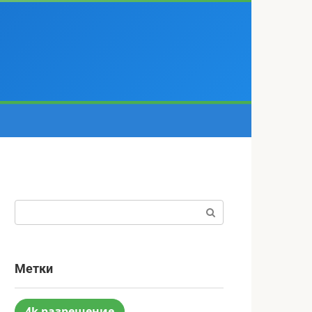
Поиск:
Метки
4k разрешение