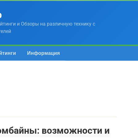
р
йтинги и Обзоры на различную технику с
телей
йтинги
Информация
омбайны: возможности и