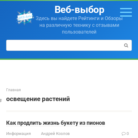
Перейти
Веб-выбор
к
контенту
Здесь вы найдете Рейтинги и Обзоры
на различную технику с отзывами
пользователей
Поиск:
Главная
освещение растений
Как продлить жизнь букету из пионов
Информация
Андрей Козлов
0