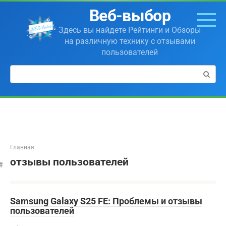
Перейти
Веб-выбор
к
контенту
Здесь вы найдете Рейтинги и Обзоры
на различную технику с отзывами
пользователей
Поиск:
Главная
отзывы пользователей
Samsung Galaxy S25 FE: Проблемы и отзывы
пользователей