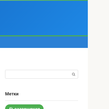
Поиск:
Метки
4k разрешение