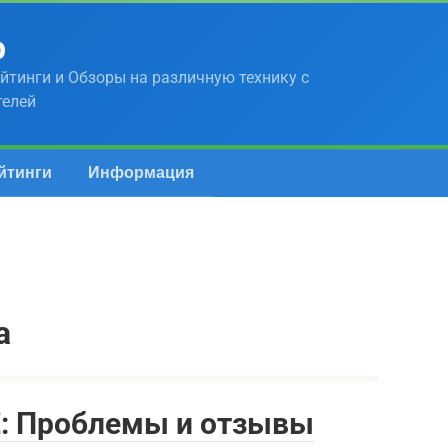
р
йтинги и Обзоры на различную технику с
телей
йтинги
Информация
а
E: Проблемы и отзывы