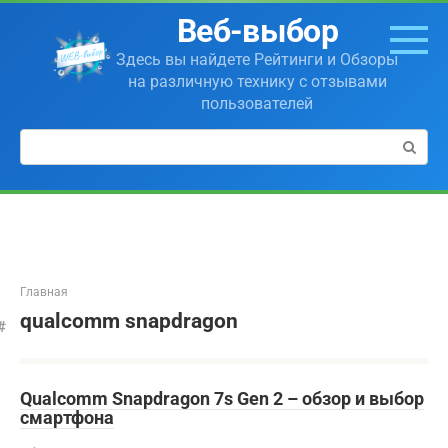
Перейти
Веб-выбор
к
контенту
Здесь вы найдете Рейтинги и Обзоры
на различную технику с отзывами
пользователей
Поиск:
Главная
qualcomm snapdragon
Qualcomm Snapdragon 7s Gen 2 – обзор и выбор
смартфона