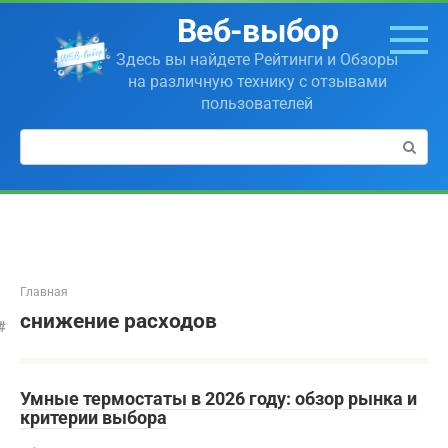
Перейти
Веб-выбор
к
контенту
Здесь вы найдете Рейтинги и Обзоры
на различную технику с отзывами
пользователей
Поиск:
Главная
снижение расходов
Умные термостаты в 2026 году: обзор рынка и
критерии выбора