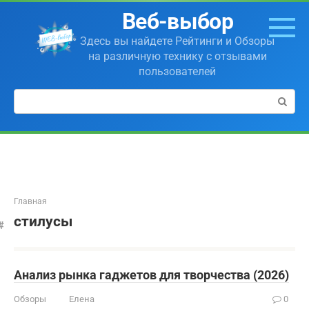
Перейти
Веб-выбор
к
контенту
Здесь вы найдете Рейтинги и Обзоры
на различную технику с отзывами
пользователей
Поиск:
Главная
стилусы
Анализ рынка гаджетов для творчества (2026)
Обзоры
Елена
0