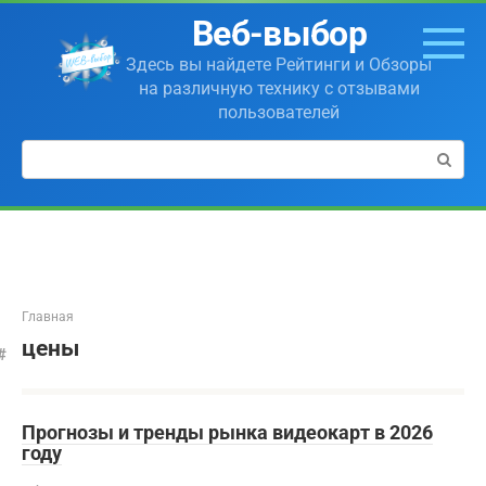
Перейти
Веб-выбор
к
контенту
Здесь вы найдете Рейтинги и Обзоры
на различную технику с отзывами
пользователей
Поиск:
Главная
цены
Прогнозы и тренды рынка видеокарт в 2026
году