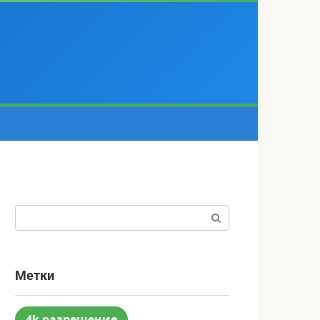
Поиск:
Метки
4k разрешение