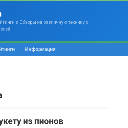
р
йтинги и Обзоры на различную технику с
телей
йтинги
Информация
а
укету из пионов