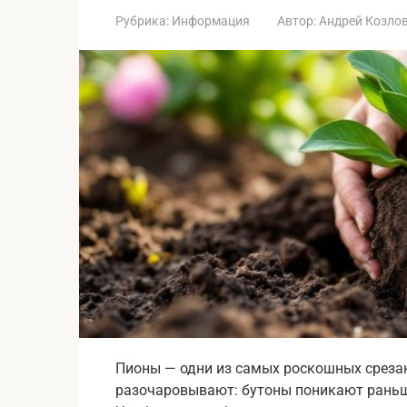
Рубрика:
Информация
Автор:
Андрей Козло
Пионы — одни из самых роскошных срезан
разочаровывают: бутоны поникают раньше