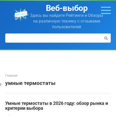
Перейти
Веб-выбор
к
контенту
Здесь вы найдете Рейтинги и Обзоры
на различную технику с отзывами
пользователей
Поиск:
Главная
умные термостаты
Умные термостаты в 2026 году: обзор рынка и
критерии выбора