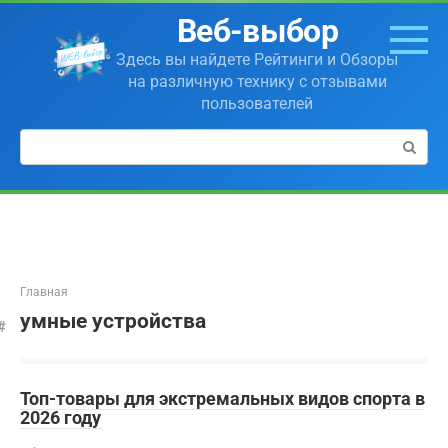
Перейти
Веб-выбор
к
контенту
Здесь вы найдете Рейтинги и Обзоры
на различную технику с отзывами
пользователей
Поиск:
Главная
умные устройства
Топ-товары для экстремальных видов спорта в
2026 году