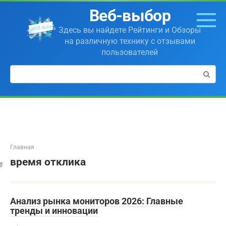
Перейти
Веб-выбор
к
контенту
Здесь вы найдете Рейтинги и Обзоры
на различную технику с отзывами
пользователей
Поиск:
Главная
время отклика
Анализ рынка мониторов 2026: Главные
тренды и инновации