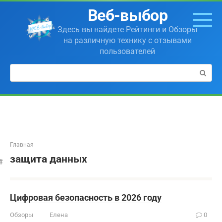
Перейти
Веб-выбор
к
контенту
Здесь вы найдете Рейтинги и Обзоры
на различную технику с отзывами
пользователей
Поиск:
Главная
защита данных
Цифровая безопасность в 2026 году
Обзоры
Елена
0