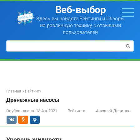
Перейти
Веб-выбор
к
контенту
Здесь вы найдете Рейтинги и Обзоры
на различную технику с отзывами
пользователей
Поиск:
Главная
»
Рейтинги
Дренажные насосы
Опубликовано:
13 Авг 2021
Рейтинги
Алексей Данилов
Уровень жидкости