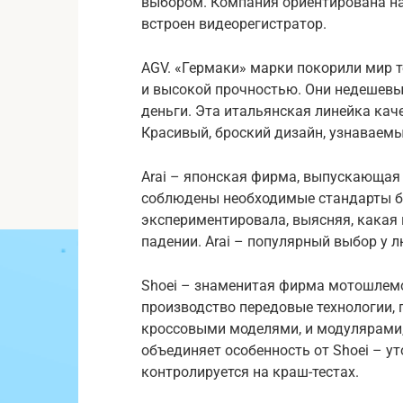
выбором. Компания ориентирована на 
встроен видеорегистратор.
AGV. «Гермаки» марки покорили мир 
и высокой прочностью. Они недешев
деньги. Эта итальянская линейка кач
Красивый, броский дизайн, узнаваемы
Arai – японская фирма, выпускающая
соблюдены необходимые стандарты б
экспериментировала, выясняя, какая
падении. Arai – популярный выбор у 
Shoei – знаменитая фирма мотошлемо
производство передовые технологии, п
кроссовыми моделями, и модулярами, 
объединяет особенность от Shoei – у
контролируется на краш-тестах.