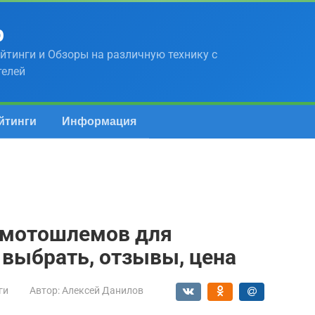
р
йтинги и Обзоры на различную технику с
телей
йтинги
Информация
х мотошлемов для
 выбрать, отзывы, цена
ги
Автор:
Алексей Данилов