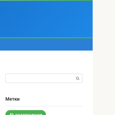
Поиск:
Метки
4k разрешение