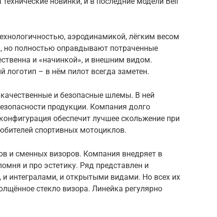
технические новинки, и в последние модели Bell
технологичностью, аэродинамикой, лёгким весом
ы, но полностью оправдывают потраченные
ественна и «начинкой», и внешним видом.
й логотип – в нём пилот всегда заметен.
 качественные и безопасные шлемы. В ней
езопасности продукции. Компания долго
 конфигурация обеспечит лучшее скольжение при
любителей спортивных мотоциклов.
в и сменных визоров. Компания внедряет в
омня и про эстетику. Ряд представлен и
и интегралами, и открытыми видами. Но всех их
толщённое стекло визора. Линейка регулярно