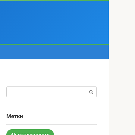
Поиск:
Метки
4k разрешение