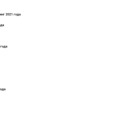
инг 2021 года
ода
 года
года