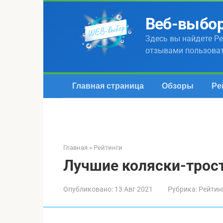
Перейти
к
Веб-выбо
контенту
Здесь вы найдете Ре
отзывами пользова
Главная страница
Обзоры
Ре
Главная
»
Рейтинги
Лучшие коляски-трос
Опубликовано:
13 Авг 2021
Рубрика:
Рейтин