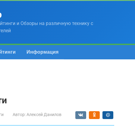
р
йтинги и Обзоры на различную технику с
телей
йтинги
Информация
ти
ги
Автор:
Алексей Данилов