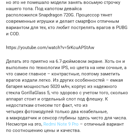
но это не помешало модели занять восьмую строчку
нашего топа. Под капотом девайса
расположился Snapdragon 720G. Процессор тянет
современные игрушки и делает смартфон отличным
вариантом для тех, кто любит пострелять врагов в PUBG
и COD.
https://youtube.com/watch?v=5rKcuAPStAw
Делать это приятно на 6.7-дюймовом экране. Хоть он и
выполнен по технологии IPS, но цвета на нем сочные, а
что самое главное – контрастные, поэтому заметить
врагов издали легко. Из других особенностей – емкая
батарея мощностью 5020 мАч, корпус из надежного
стекла GorillaGlass 5, что здорово с учетом того, сколько
аппарат стоит и отдельный слот под флешку. К
недостаткам отнесем тот факт, что из
четырех фотомодулей только два юзабельные,
а макродатчик и сенсор глубины здесь чисто для числа.
Несмотря на это,
Redmi Note 9 Pro
– отличный вариант
по соотношению цены и качества.