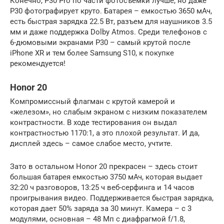
Конечно, P30 Pro по части фотосъемки лучше, но даже
P30 фотографирует круто. Батарея – емкостью 3650 мАч,
есть быстрая зарядка 22.5 Вт, разъем для наушников 3.5
мм и даже поддержка Dolby Atmos. Среди телефонов с
6-дюмовыми экранами P30 – самый крутой после
iPhone XR и тем более Samsung S10, к покупке
рекомендуется!
Honor 20
Компромиссный флагман с крутой камерой и
«железом», но слабым экраном с низким показателем
контрастности. В ходе тестирования он выдал
контрастностью 1170:1, а это плохой результат. И да,
дисплей здесь – самое слабое место, учтите.
Зато в остальном Honor 20 прекрасен – здесь стоит
большая батарея емкостью 3750 мАч, которая выдает
32:20 ч разговоров, 13:25 ч веб-серфинга и 14 часов
проигрывания видео. Поддерживается быстрая зарядка,
которая дает 50% заряда за 30 минут. Камера – с 3
модулями, основная – 48 Мп с диафрагмой f/1.8,