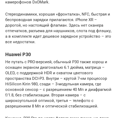
камерофонов DxOMark.
Стереодинамики, хорошая «фронталка», NFC, быстрая и
беспроводная зарядки прилагаются. iPhone XR –
дорогой, но настоящий флагман. Здесь нет сканера
отпечатков, разъема для наушников, слота под флэшку,
а в комплекте идет дешевое зарядное устройство – это
все недостатки.
Huawei P30
Не путать с PRO-версией, обычный P30 также хорош и
оснащен экраном диагональю 6.1 дюйма, матрица –
OLED, с поддержкой HDR и охватом цветового
пространства DCI-P3. Внутри – крутой 7-нм процессор
HiSilicon Kirin 980, сзади – 3-модульная камера, где
основной сенсор – с разрешением 40 Мп и диафрагмой
f/1.8, без стабилизации. Вторая камера – с
широкоугольной оптикой, третья – телефото с
разрешением 8 Мп и оптической стабилизацией.