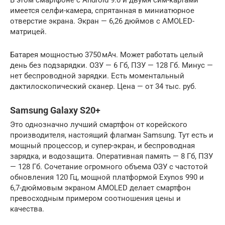
В этом смартфоне с Android 9.0 и двумя сим-картами
имеется селфи-камера, спрятанная в миниатюрное
отверстие экрана. Экран — 6,26 дюймов с AMOLED-
матрицей.
Батарея мощностью 3750 мАч. Может работать целый
день без подзарядки. ОЗУ — 6 Гб, ПЗУ — 128 Гб. Минус —
нет беспроводной зарядки. Есть моментальный
дактилоскопический сканер. Цена — от 34 тыс. руб.
Samsung Galaxy S20+
Это однозначно лучший смартфон от корейского
производителя, настоящий флагман Samsung. Тут есть и
мощный процессор, и супер-экран, и беспроводная
зарядка, и водозащита. Оперативная память — 8 Гб, ПЗУ
— 128 Гб. Сочетание огромного объема ОЗУ с частотой
обновления 120 Гц, мощной платформой Exynos 990 и
6,7-дюймовым экраном AMOLED делает смартфон
превосходным примером соотношения цены и
качества.