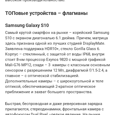
высокой производительностью.
ТОПовые устройства – флагманы
Samsung Galaxy S10
Самый крутой смартфон на рынке – корейский Samsung
S10 с экраном диагональю 6.1 дюйма. Причем, матрица
здесь признана одной из лучших студией DisplayMate.
Заявлена поддержка HDR10+, стекло Gorilla Glass 6.
Корпус – стеклянный, с защитой от воды IP68, внутри
стоит 8-нм процессор Exynos 9820 с мощной графикой
Mali-G76 MP12, сзади – 3 камеры с классным основным
сенсором с разрешением 12 Мп, диафрагмой f/1.5-2.4, а
главное – с оптической стабилизацией.
Дополнительные камеры – с широкоугольной и теле
оптикой, обеспечивающей 2-кратное оптическое
приближение и захват большего пространства.
Быстрая, беспроводная и даже реверсивная зарядка
прилагаются, стереодинамики, фронтальная камера с
автофокусом Dual Pixel –редкое явление. На рынке