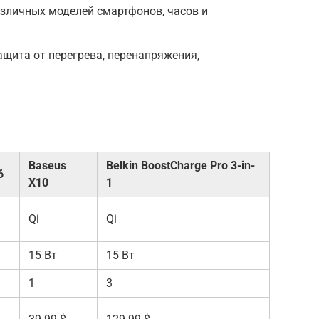
зличных моделей смартфонов, часов и
ащита от перегрева, перенапряжения,
Baseus
Belkin BoostCharge Pro 3-in-
6
X10
1
Qi
Qi
15 Вт
15 Вт
1
3