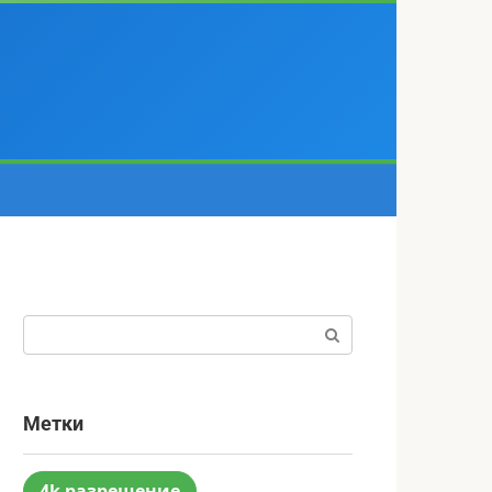
Поиск:
Метки
4k разрешение