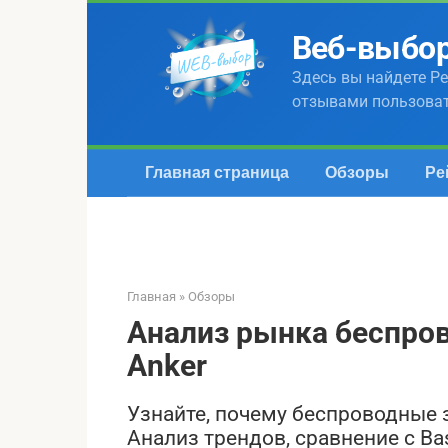
Перейти
к
Веб-выбо
контенту
Здесь вы найдете Ре
отзывами пользова
Главная страница
Обзоры
Ре
Главная
»
Обзоры
Анализ рынка беспро
Anker
Узнайте, почему беспроводные 
Анализ трендов, сравнение с Bas