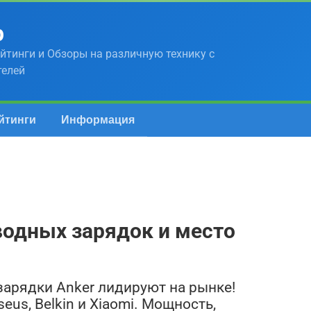
р
йтинги и Обзоры на различную технику с
телей
йтинги
Информация
водных зарядок и место
зарядки Anker лидируют на рынке!
eus, Belkin и Xiaomi. Мощность,