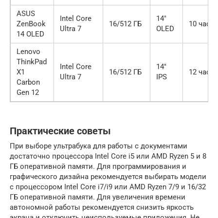
ASUS
Intel Core
14″
ZenBook
16/512 ГБ
10 часо
Ultra 7
OLED
14 OLED
Lenovo
ThinkPad
Intel Core
14″
X1
16/512 ГБ
12 часо
Ultra 7
IPS
Carbon
Gen 12
Практические советы
При выборе ультрабука для работы с документами
достаточно процессора Intel Core i5 или AMD Ryzen 5 и 8
ГБ оперативной памяти. Для программирования и
графического дизайна рекомендуется выбирать модели
с процессором Intel Core i7/i9 или AMD Ryzen 7/9 и 16/32
ГБ оперативной памяти. Для увеличения времени
автономной работы рекомендуется снизить яркость
экрана и отключить неиспользуемые приложения. Не