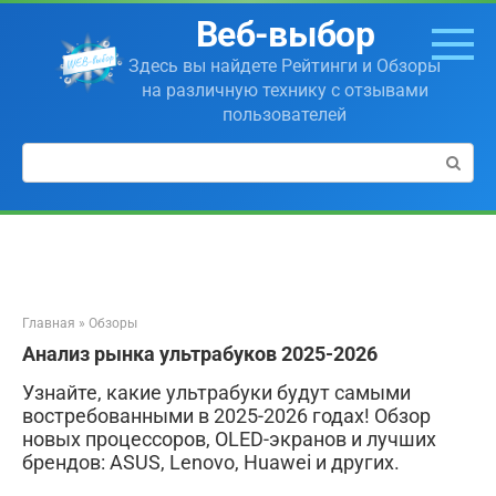
Перейти
Веб-выбор
к
контенту
Здесь вы найдете Рейтинги и Обзоры
на различную технику с отзывами
пользователей
Поиск:
Главная
»
Обзоры
Анализ рынка ультрабуков 2025-2026
Узнайте, какие ультрабуки будут самыми
востребованными в 2025-2026 годах! Обзор
новых процессоров, OLED-экранов и лучших
брендов: ASUS, Lenovo, Huawei и других.