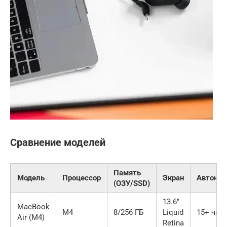
Сравнение моделей
Память
Модель
Процессор
Экран
Автоном
(ОЗУ/SSD)
13.6″
MacBook
M4
8/256 ГБ
Liquid
15+ час
Air (M4)
Retina