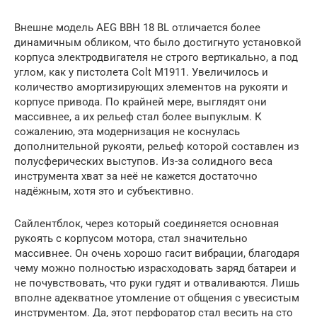
Внешне модель AEG BBH 18 BL отличается более
динамичным обликом, что было достигнуто установкой
корпуса электродвигателя не строго вертикально, а под
углом, как у пистолета Colt M1911. Увеличилось и
количество амортизирующих элементов на рукояти и
корпусе привода. По крайней мере, выглядят они
массивнее, а их рельеф стал более выпуклым. К
сожалению, эта модернизация не коснулась
дополнительной рукояти, рельеф которой составлен из
полусферических выступов. Из-за солидного веса
инструмента хват за неё не кажется достаточно
надёжным, хотя это и субъективно.
Сайлентблок, через который соединяется основная
рукоять с корпусом мотора, стал значительно
массивнее. Он очень хорошо гасит вибрации, благодаря
чему можно полностью израсходовать заряд батареи и
не почувствовать, что руки гудят и отваливаются. Лишь
вполне адекватное утомление от общения с увесистым
инструментом. Да, этот перфоратор стал весить на сто