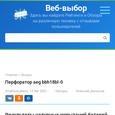
Перейти
Веб-выбор
к
контенту
Здесь вы найдете Рейтинги и Обзоры
на различную технику с отзывами
пользователей
Поиск:
Главная
»
Обзоры
Перфоратор aeg bbh18bl-0
Опубликовано:
13 Авг 2021
Обзоры
Алексей Данилов
Результаты натурных испытаний батарей