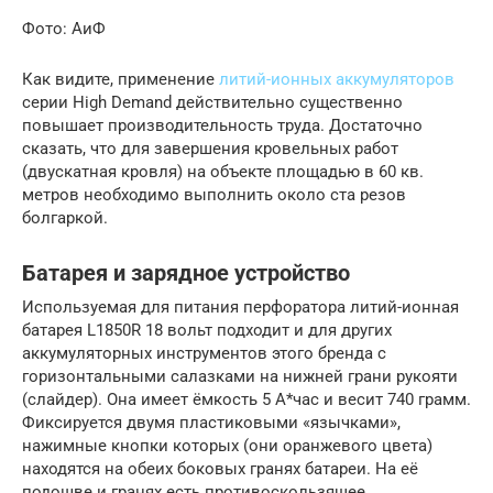
Фото: АиФ
Как видите, применение
литий-ионных аккумуляторов
серии High Demand действительно существенно
повышает производительность труда. Достаточно
сказать, что для завершения кровельных работ
(двускатная кровля) на объекте площадью в 60 кв.
метров необходимо выполнить около ста резов
болгаркой.
Батарея и зарядное устройство
Используемая для питания перфоратора литий-ионная
батарея L1850R 18 вольт подходит и для других
аккумуляторных инструментов этого бренда с
горизонтальными салазками на нижней грани рукояти
(слайдер). Она имеет ёмкость 5 А*час и весит 740 грамм.
Фиксируется двумя пластиковыми «язычками»,
нажимные кнопки которых (они оранжевого цвета)
находятся на обеих боковых гранях батареи. На её
подошве и гранях есть противоскользящее