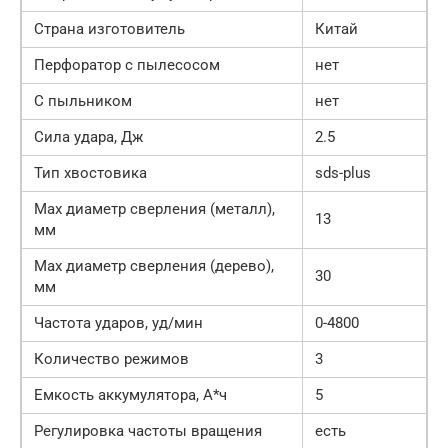
Страна изготовитель
Китай
Перфоратор с пылесосом
нет
С пыльником
нет
Сила удара, Дж
2.5
Тип хвостовика
sds-plus
Max диаметр сверления (металл),
13
мм
Мах диаметр сверления (дерево),
30
мм
Частота ударов, уд/мин
0-4800
Количество режимов
3
Емкость аккумулятора, А*ч
5
Регулировка частоты вращения
есть