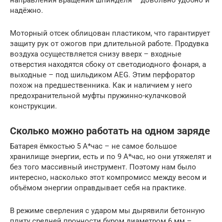
надёжно.
Моторный отсек облицован пластиком, что гарантирует
защиту рук от ожогов при длительной работе. Продувка
воздуха осуществляется снизу вверх – входные
отверстия находятся сбоку от светодиодного фонаря, а
выходные – под шильдиком AEG. Этим перфоратор
похож на предшественника. Как и наличием у него
предохранительной муфты пружинно-кулачковой
конструкции.
Сколько можно работать на одном заряде
Батарея ёмкостью 5 А*час – не самое большое
хранилище энергии, есть и по 9 А*час, но они утяжелят и
без того массивный инструмент. Поэтому нам было
интересно, насколько этот компромисс между весом и
объёмом энергии оправдывает себя на практике.
В режиме сверления с ударом мы дырявили бетонную
плиту средней прочности буром диаметром 6 мм –