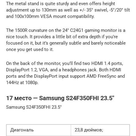
The metal stand is quite sturdy and even offers height
adjustment up to 130mm as well as +/- 35° swivel, -5°/20° tilt
and 100x100mm VESA mount compatibility.
The 1500R curvature on the 24″ C24G1 gaming monitor is a
nice touch. It provides a little bit of extra depth if you’re
focused on it, but it’s generally subtle and barely noticeable
once you get used to it.
On the back of the monitor, you’ll find two HDMI 1.4 ports,
DisplayPort 1.2, VGA, and a headphones jack. Both HDMI
ports and the DisplayPort input support AMD FreeSync and
144Hz at 1080p.
17 место — Samsung S24F350FHI 23.5″
Samsung S24F350FHI 23.5″
Диагональ
23,8 дюймов;