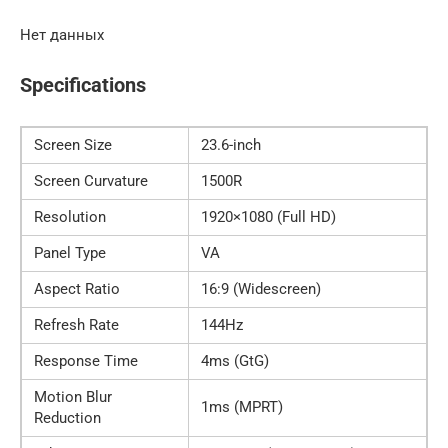
Нет данных
Specifications
Screen Size
23.6-inch
Screen Curvature
1500R
Resolution
1920×1080 (Full HD)
Panel Type
VA
Aspect Ratio
16:9 (Widescreen)
Refresh Rate
144Hz
Response Time
4ms (GtG)
Motion Blur
1ms (MPRT)
Reduction