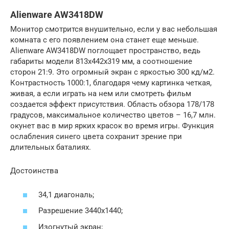
Alienware AW3418DW
Монитор смотрится внушительно, если у вас небольшая
комната с его появлением она станет еще меньше.
Alienware AW3418DW поглощает пространство, ведь
габариты модели 813х442х319 мм, а соотношение
сторон 21:9. Это огромный экран с яркостью 300 кд/м2.
Контрастность 1000:1, благодаря чему картинка четкая,
живая, а если играть на нем или смотреть фильм
создается эффект присутствия. Область обзора 178/178
градусов, максимальное количество цветов – 16,7 млн.
окунет вас в мир ярких красок во время игры. Функция
ослабления синего цвета сохранит зрение при
длительных баталиях.
Достоинства
34,1 диагональ;
Разрешение 3440х1440;
Изогнутый экран;