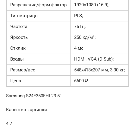
Разрешение/форм фактор
1920×1080 (16:9);
Тип матрицы
PLS;
Частота
76 Гц;
Яркость
250 кд/м²;
Отклик
4 мс
Входы
HDMI, VGA (D-Sub);
Размер/вес
548x418x207 мм, 3.30 кг;
Цена
6600 ₽
Samsung S24F350FHI 23.5″
Качество картинки
4.7