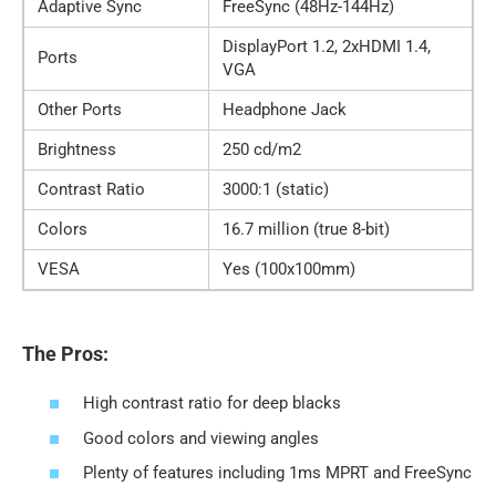
Adaptive Sync
FreeSync (48Hz-144Hz)
DisplayPort 1.2, 2xHDMI 1.4,
Ports
VGA
Other Ports
Headphone Jack
Brightness
250 cd/m2
Contrast Ratio
3000:1 (static)
Colors
16.7 million (true 8-bit)
VESA
Yes (100x100mm)
The Pros:
High contrast ratio for deep blacks
Good colors and viewing angles
Plenty of features including 1ms MPRT and FreeSync