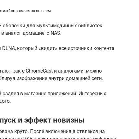
тиж” справляется со всем
ли оболочки для мультимедийных библиотек
м в аналог домашнего NAS.
я DLNA, который «видит» все источники контента
отают как с ChromeCast и аналогами: можно
ублируя изображение внутри домашней сети.
й раздел в магазине приложений. Интересных
дого.
пуск и эффект новизны
вана круто. После включения я отвлекся на
ут простоя PS5 неожиданно заговорила: цифровая