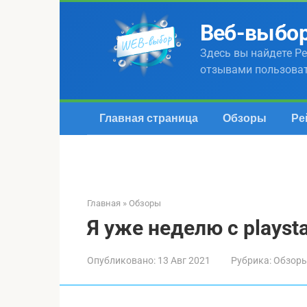
Перейти
к
Веб-выбо
контенту
Здесь вы найдете Ре
отзывами пользова
Главная страница
Обзоры
Ре
Главная
»
Обзоры
Я уже неделю с playsta
Опубликовано:
13 Авг 2021
Рубрика:
Обзор