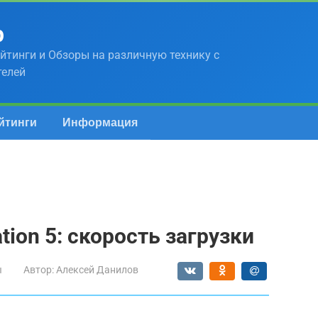
р
йтинги и Обзоры на различную технику с
телей
йтинги
Информация
tion 5: скорость загрузки
ы
Автор:
Алексей Данилов