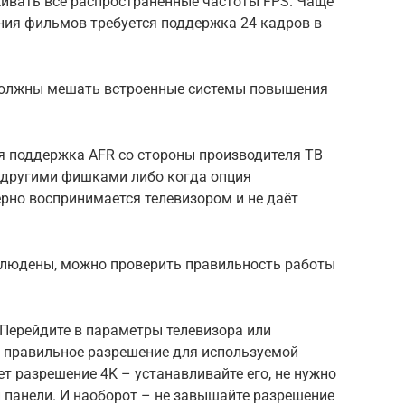
живать все распространённые частоты FPS. Чаще
ния фильмов требуется поддержка 24 кадров в
е должны мешать встроенные системы повышения
я поддержка AFR со стороны производителя ТВ
с другими фишками либо когда опция
ерно воспринимается телевизором и не даёт
блюдены, можно проверить правильность работы
 Перейдите в параметры телевизора или
е правильное разрешение для используемой
т разрешение 4K – устанавливайте его, не нужно
 панели. И наоборот – не завышайте разрешение