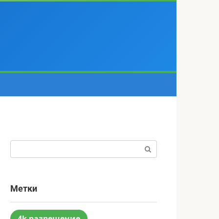
Поиск:
Метки
4k разрешение