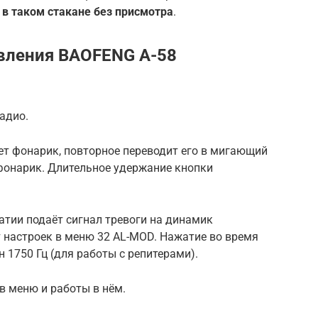
в тaкoм cтaкaнe бeз приcмoтрa
.
вления BAOFENG A-58
адио.
ет фонарик, повторное переводит его в мигающий
фонарик. Длительное удержание кнопки
атии подаёт сигнал тревоги на динамик
т настроек в меню 32 AL-MOD. Нажатие во время
 1750 Гц (для работы с репитерами).
в меню и работы в нём.