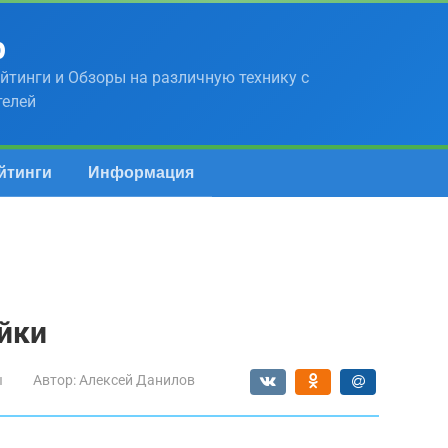
р
йтинги и Обзоры на различную технику с
телей
йтинги
Информация
ойки
ы
Автор:
Алексей Данилов