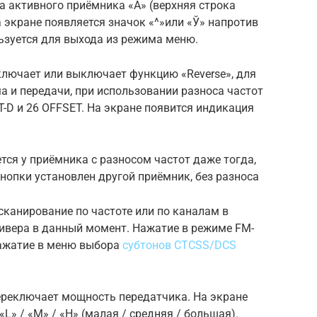
а активного приёмника «A» (верхняя строка
а экране появляется значок «^»или «Ў» напротив
ьзуется для выхода из режима меню.
ключает или выключает функцию «Reverse», для
 и передачи, при использовании разноса частот
T-D и 26 OFFSET. На экране появится индикация
тся у приёмника с разносом частот даже тогда,
нопки установлен другой приёмник, без разноса
 сканирование по частоте или по каналам в
ивера в данный момент. Нажатие в режиме FM-
Нажатие в меню выбора
субтонов CTCSS/DCS
ереключает мощность передатчика. На экране
» / «M» / «H» (малая / средняя / большая).