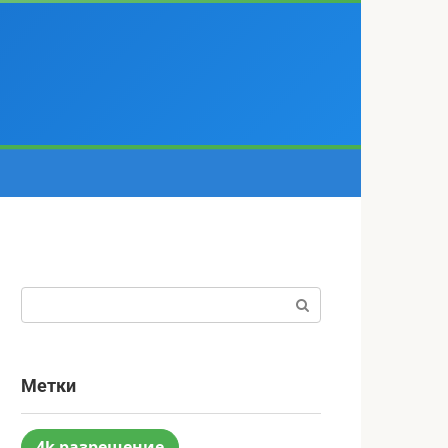
Поиск:
Метки
4k разрешение