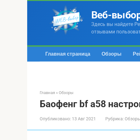
Перейти
к
Веб-выбо
контенту
Здесь вы найдете Ре
отзывами пользова
Главная страница
Обзоры
Ре
Главная
»
Обзоры
Баофенг bf a58 настр
Опубликовано:
13 Авг 2021
Рубрика:
Обзор