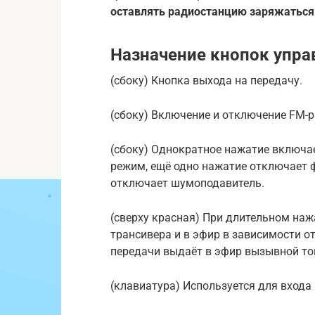
ocтaвлять рaдиocтaнцию зaряжaтьcя 
Назначение кнопок упра
(сбоку) Кнопка выхода на передачу.
(сбоку) Включение и отключение FM-р
(сбоку) Однократное нажатие включа
режим, ещё одно нажатие отключает 
отключает шумоподавитель.
(сверху красная) При длительном наж
трансивера и в эфир в зависимости о
передачи выдаёт в эфир вызывной тон
(клавиатура) Используется для входа 