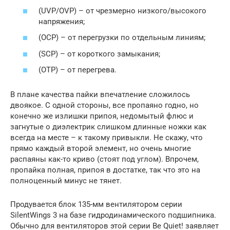
(UVP/OVP) – от чрезмерно низкого/высокого
напряжения;
(OCP) – от перегрузки по отдельным линиям;
(SCP) – от короткого замыкания;
(OTP) – от перегрева.
В плане качества пайки впечатление сложилось
двоякое. С одной стороны, все пропаяно годно, но
конечно же излишки припоя, недомытый флюс и
загнутые о диэлектрик слишком длинные ножки как
всегда на месте – к такому привыкли. Не скажу, что
прямо каждый второй элемент, но очень многие
распаяны как-то криво (стоят под углом). Впрочем,
пропайка полная, припоя в достатке, так что это на
полноценный минус не тянет.
Продувается блок 135-мм вентилятором серии
SilentWings 3 на базе гидродинамического подшипника.
Обычно для вентиляторов этой серии Be Quiet! заявляет