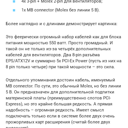
4x 3-pin + Molex 2-pin для вентиляторов;
1x MB connector (Molex без линии 5 В).
Более наглядно и с длинами демонстрирует картинка:
Это феерически огромный набор кабелей как для блока
питания мощностью 550 ватт. Просто громадный. И
такой он не только из-за четырёх дополнительных
кабелей для вентиляторов. Два 8-pin разъёма
EPS/ATX12V и суммарно 5х PCI-Ex Power (пусть из них на
8 pin только четыре) при такой мощности – это сила.
Отдельного упоминания достоин кабель, именуемый
MB connector. По сути, это обычный Molex, но без линии
5 В. Он предназначен для дополнительной подпитки
материнской платы (преимущественно слотов PCI-
Express), но это крайне большая редкость. А прямая
надобность – огромная редкость. Имеет смысл
подключать только если в системе более двух очень
прожорливых карт расширения (считай более двух