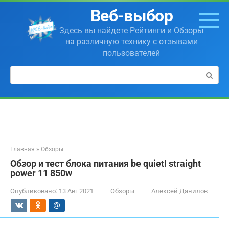
Перейти
Веб-выбор
к
контенту
Здесь вы найдете Рейтинги и Обзоры
на различную технику с отзывами
пользователей
Поиск:
Главная
»
Обзоры
Обзор и тест блока питания be quiet! straight
power 11 850w
Опубликовано:
13 Авг 2021
Обзоры
Алексей Данилов