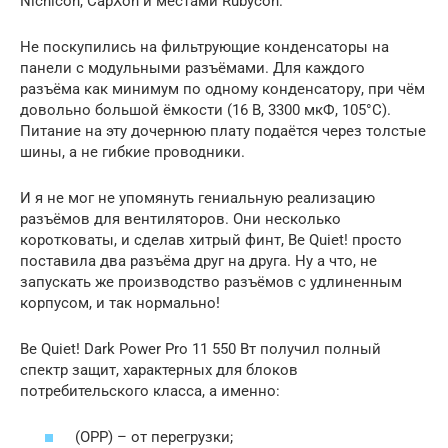
Nichicon, CapXon и местами Rubycon.
Не поскупились на фильтрующие конденсаторы на
панели с модульными разъёмами. Для каждого
разъёма как минимум по одному конденсатору, при чём
довольно большой ёмкости (16 В, 3300 мкФ, 105°C).
Питание на эту дочернюю плату подаётся через толстые
шины, а не гибкие проводники.
И я не мог не упомянуть гениальную реализацию
разъёмов для вентиляторов. Они несколько
коротковаты, и сделав хитрый финт, Be Quiet! просто
поставила два разъёма друг на друга. Ну а что, не
запускать же производство разъёмов с удлиненным
корпусом, и так нормально!
Be Quiet! Dark Power Pro 11 550 Вт получил полный
спектр защит, характерных для блоков
потребительского класса, а именно:
(OPP) – от перегрузки;