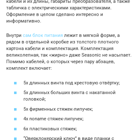
кабели и их длины, габариты преобразователя, а также
табличка с электрическими характеристиками.
Оформление в целом сделано интересно и
информативно.
Внутри
сам блок питания
лежит в мягкой форме, а
рядом в отдельной коробке из толстого плотного
картона кабели и комплектация. Комплектация
великолепная, так «жирно» даже Seasonic не насыпает.
Помимо кабелей, о которых через пару абзацев,
комплект включает:
5x длинных винта под крестовую отвёртку;
5х длинных больших винта с накатанной
головкой;
5x фирменных стяжек-липучек;
4х noname стяжек-липучек;
6x пластиковых стяжек;
“Оверклокерский ключ” в виде планки с