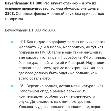
Beyerdynamic DT 880 Pro звучат отлично – и это их
основное преимущество, то, чем обусловлена цена в
380$.
Основная фишка – ровный звук, без прикрас, как
говорится.
Beyerdynamic DT 880 Pro АЧХ
НЧ. Как видно по графику, самых низких частот
маловато. Да и в целом, невероятно, но тут нет
подъёма на НЧ. Остались ещё такие наушники,
вне самого «топа» цен. Проработка НЧ отличная,
бас натуральный, упругий и быстрый. Наушники
справятся со всем, кроме электронных жанров,
где баса должно быть ощутимо больше, чем
всего остального.
СЧ. Середина ровная, детальная и натуральная.
Небольшой спад в районе верхних СЧ
компенсирует особенности человеческого
слуха. Детальность на отличном уровне.
Услышать удары пальцев по клавишам, скрип