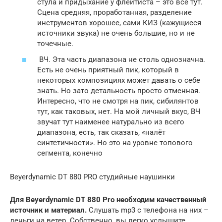
стула и придыхание у флейтиста – это всё тут.
Сцена средняя, проработанная, разделение
инструментов хорошее, сами КИЗ (кажущиеся
источники звука) не очень большие, но и не
точечные.
ВЧ. Эта часть диапазона не столь однозначна.
Есть не очень приятный пик, который в
некоторых композициях может давать о себе
знать. Но зато детальность просто отменная.
Интересно, что не смотря на пик, сибилянтов
тут, как таковых, нет. На мой личный вкус, ВЧ
звучат тут наименее натурально из всего
диапазона, есть, так сказать, «налёт
синтетичности». Но это на уровне топового
сегмента, конечно
Beyerdynamic DT 880 PRO студийные наушинки
Для Beyerdynamic DT 880 Pro необходим качественный
источник и материал.
Слушать mp3 с телефона на них –
деньги на ветер. Собственно, вы легко услышите